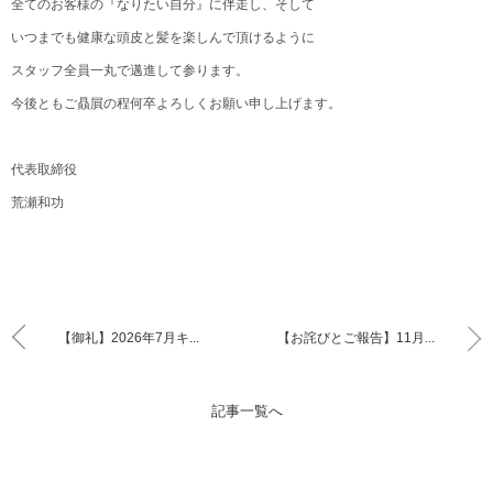
全てのお客様の『なりたい自分』に伴走し、そして
いつまでも健康な頭皮と髪を楽しんで頂けるように
スタッフ全員一丸で邁進して参ります。
今後ともご贔屓の程何卒よろしくお願い申し上げます。
代表取締役
荒瀬和功
【御礼】2026年7月キ...
【お詫びとご報告】11月...
記事一覧へ